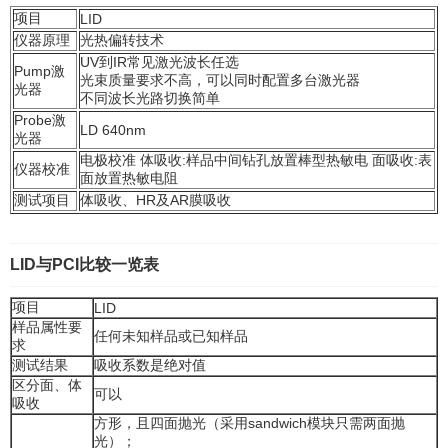
项目
LID
仪器原理
光热偏转技术
UV到IR常见激光波长任选
Pump激
光束质量要求不高，可以同时配置多台激光器
光器
不同波长光路切换简单
Probe激
LD 640nm
光器
电极校准 体吸收:样品中间钻孔放置棒型热敏电 面吸收:表
仪器校准
面放置热敏电阻
测试项目
体吸收、HR及AR膜吸收
LID与PCI比较一览表
项目
LID
样品属性要
任何未知样品或已知样品
求
测试结果
吸收系数是绝对值
区分面、体
可以
吸收
方形，且四面抛光（采用sandwich模块只需两面抛
光）；