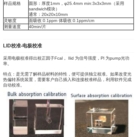
样品规格
圆形：厚度1mm，φ25.4mm min:3x3x3mm（采用
sandwich模块）
通常：20x20x10mm
灵敏度
面吸收:0.1ppm 体吸收:0.1ppm/cm
测量速度
40min/片
LID校准-电极校准
采用电极校准得出校正因子Fcal， Ilid 为信号强度，Pl 为pump光功
率。
特点：是无需了解样品材料的特性，便可提供独立校准。如果改变光
热偏转系统装置，需要客户自己插入和连接校准样品，利用软件完成
自动校准。