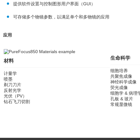
提供软件设置与控制图形用户界面（GUI）
可存储多个物镜参数，以满足单个和多物镜的应用
应用
生命科学
材料
细胞培养
计量学
共聚焦成像
喷墨
神经科学成像
剃刀刀片
荧光成像
反射光学
细胞学 & 病理
光伏（PV）
孔板 & 玻片
钻石飞刀切割
常规显微镜