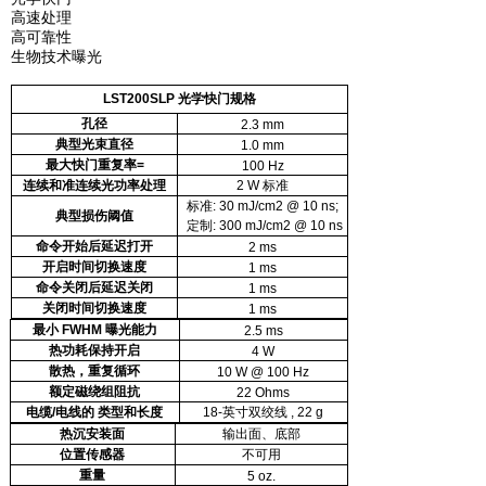
高速处理
高可靠性
生物技术曝光
LST200SLP
光学快门规格
孔径
2.3 mm
典型光束直径
1.0 mm
最大快门重复率
=
100 Hz
连续和准连续光功率处理
2 W
标准
标准
: 30 mJ/cm2 @ 10 ns;
典型损伤阈值
定制
: 300 mJ/cm2 @ 10 ns
命令开始后延迟打开
2 ms
开启时间切换速度
1 ms
命令关闭后延迟关闭
1 ms
关闭时间切换速度
1 ms
最小
FWHM
曝光能力
2.5 ms
热功耗保持开启
4 W
散热，重复循环
10 W @ 100 Hz
额定磁绕组阻抗
22 Ohms
电缆
/
电线的
类型和长度
18-
英寸双绞线
, 22 g
热沉安装面
输出面、底部
位置传感器
不可用
重量
5 oz.