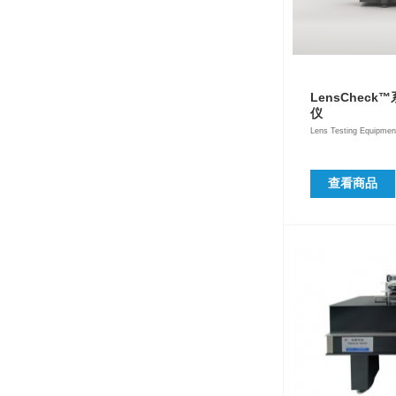
LensChec
仪
Lens Testing Equipmen
查看商品