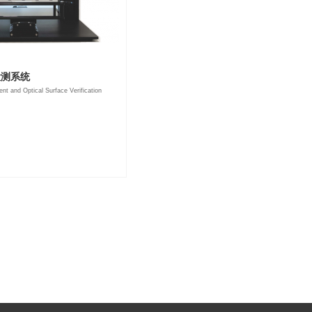
检测系统
t and Optical Surface Verification