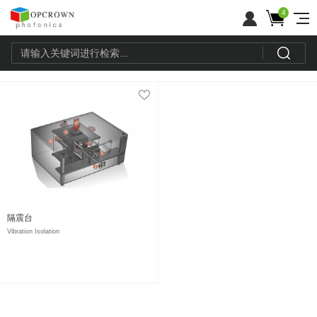
4
隔震台
Vibration Isolation