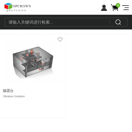
4
隔震台
Vibration Isolation